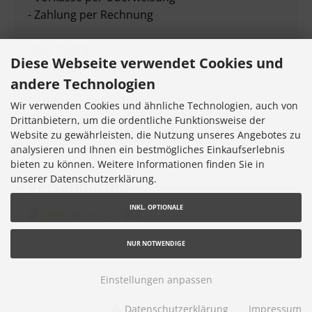
- Zahlung per Rechnung
Über PayPal:
Diese Webseite verwendet Cookies und
- Zahlung per PayPal
andere Technologien
- Zahlung per Kreditkarte
- Zahlung per SEPA-Lastschrift
Wir verwenden Cookies und ähnliche Technologien, auch von
- Zahlung per "Später bezahlen"
Drittanbietern, um die ordentliche Funktionsweise der
Website zu gewährleisten, die Nutzung unseres Angebotes zu
- Zahlung per Ratenkauf
analysieren und Ihnen ein bestmögliches Einkaufserlebnis
bieten zu können. Weitere Informationen finden Sie in
unserer Datenschutzerklärung.
Versandarten
INKL. OPTIONALE
NUR NOTWENDIGE
* gilt für Lieferungen innerhalb Deutschlands, Lieferzeiten für
andere Länder entnehmen Sie bitte dem Link
Lieferzeit
Einstellungen anpassen
A.Constandache - Spezilamp © 2026 |
Ihren eShop gibt es bei
Datenschutzerklärung
Impressum
Werner Consulting