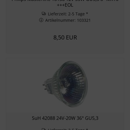
+++EOL
Lieferzeit: 2-5 Tage *
Artikelnummer: 103321
8,50 EUR
SuH 42088 24V-20W 36° GU5,3