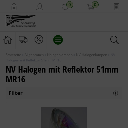
0
0
Startseite
»
Allgebrauch
»
Halogenlampen
»
NV-Halogenlampen
»
NV
ALLGEBRAUCH
Halogen mit Reflektor 51mm MR16
NV Halogen mit Reflektor 51mm
LEUCHTEN & MEHR
MR16
SPEZIALLAMPEN
Filter
ZUBEHÖR