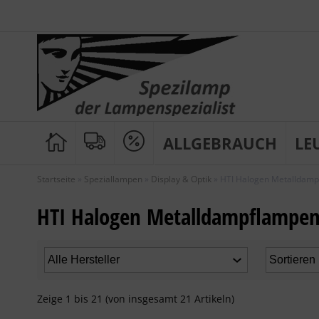
ALLGEBRAUCH
LE
Startseite
»
Speziallampen
»
Display & Optik
»
HTI Halogen Metalldam
HTI Halogen Metalldampflampe
Zeige
1
bis
21
(von insgesamt
21
Artikeln)