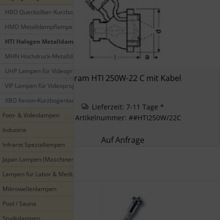
HBO Quecksilber-Kurzbogenlampe
HMD Metalldampflampen
HTI Halogen Metalldampflampen
MHN Hochdruck-Metalldampflampen
UHP Lampen für Videoprojektion
Osram HTI 250W-22 C mit Kabel
VIP Lampen für Videoprojektion
XBO Xenon-Kurzbogenlampen
Lieferzeit: 7-11 Tage *
Foto- & Videolampen
Artikelnummer: ##HTI250W/22C
Industrie
Auf Anfrage
Infrarot Speziallampen
Japan Lampen (Maschinenbeleuchtung Industrie)
Lampen für Labor & Medizin
Mikrowellenlampen
Pool / Sauna
Studiolampen