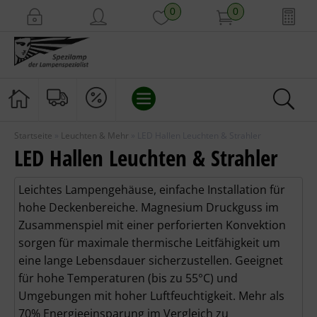
0
0
Startseite
»
Leuchten & Mehr
»
LED Hallen Leuchten & Strahler
ALLGEBRAUCH
LED Hallen Leuchten & Strahler
LEUCHTEN & MEHR
Leichtes Lampengehäuse, einfache Installation für
hohe Deckenbereiche. Magnesium Druckguss im
SPEZIALLAMPEN
Zusammenspiel mit einer perforierten Konvektion
sorgen für maximale thermische Leitfähigkeit um
ZUBEHÖR
eine lange Lebensdauer sicherzustellen. Geeignet
für hohe Temperaturen (bis zu 55°C) und
Umgebungen mit hoher Luftfeuchtigkeit. Mehr als
70% Energieeinsparung im Vergleich zu