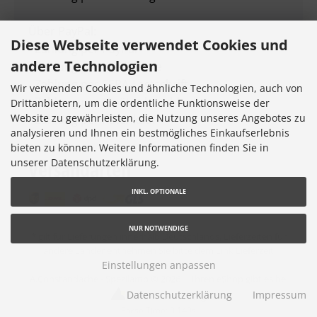
Über PayPal:
Diese Webseite verwendet Cookies und
- Zahlung per PayPal
andere Technologien
- Zahlung per Kreditkarte
- Zahlung per SEPA-Lastschrift
Wir verwenden Cookies und ähnliche Technologien, auch von
- Zahlung per "Später bezahlen"
Drittanbietern, um die ordentliche Funktionsweise der
Website zu gewährleisten, die Nutzung unseres Angebotes zu
- Zahlung per Ratenkauf
analysieren und Ihnen ein bestmögliches Einkaufserlebnis
bieten zu können. Weitere Informationen finden Sie in
unserer Datenschutzerklärung.
Versandarten
INKL. OPTIONALE
NUR NOTWENDIGE
* gilt für Lieferungen innerhalb Deutschlands, Lieferzeiten für
andere Länder entnehmen Sie bitte dem Link
Lieferzeit
Einstellungen anpassen
A.Constandache - Spezilamp © 2026 |
Ihren eShop gibt es bei
Datenschutzerklärung
Impressum
Werner Consulting
Parse Time: 0.149s