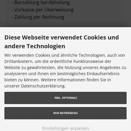
- Barzahlung bei Abholung
- Vorkasse per Überweisung
- Zahlung per Rechnung
Über PayPal:
Diese Webseite verwendet Cookies und
- Zahlung per PayPal
andere Technologien
- Zahlung per Kreditkarte
- Zahlung per SEPA-Lastschrift
Wir verwenden Cookies und ähnliche Technologien, auch von
- Zahlung per "Später bezahlen"
Drittanbietern, um die ordentliche Funktionsweise der
Website zu gewährleisten, die Nutzung unseres Angebotes zu
- Zahlung per Ratenkauf
analysieren und Ihnen ein bestmögliches Einkaufserlebnis
bieten zu können. Weitere Informationen finden Sie in
unserer Datenschutzerklärung.
Versandarten
INKL. OPTIONALE
NUR NOTWENDIGE
* gilt für Lieferungen innerhalb Deutschlands, Lieferzeiten für
andere Länder entnehmen Sie bitte dem Link
Lieferzeit
Einstellungen anpassen