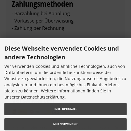
Zahlungsmethoden
- Barzahlung bei Abholung
- Vorkasse per Überweisung
- Zahlung per Rechnung
Über PayPal:
Diese Webseite verwendet Cookies und
- Zahlung per PayPal
andere Technologien
- Zahlung per Kreditkarte
- Zahlung per SEPA-Lastschrift
Wir verwenden Cookies und ähnliche Technologien, auch von
- Zahlung per "Später bezahlen"
Drittanbietern, um die ordentliche Funktionsweise der
Website zu gewährleisten, die Nutzung unseres Angebotes zu
- Zahlung per Ratenkauf
analysieren und Ihnen ein bestmögliches Einkaufserlebnis
bieten zu können. Weitere Informationen finden Sie in
unserer Datenschutzerklärung.
Versandarten
INKL. OPTIONALE
NUR NOTWENDIGE
* gilt für Lieferungen innerhalb Deutschlands, Lieferzeiten für