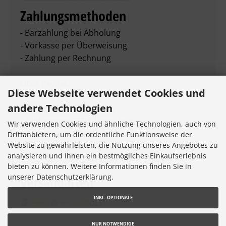
Zahlungsmethoden
- Barzahlung bei Abholung
- Vorkasse per Überweisung
- Zahlung per Rechnung
Über PayPal:
Diese Webseite verwendet Cookies und
- Zahlung per PayPal
andere Technologien
- Zahlung per Kreditkarte
- Zahlung per SEPA-Lastschrift
Wir verwenden Cookies und ähnliche Technologien, auch von
- Zahlung per "Später bezahlen"
Drittanbietern, um die ordentliche Funktionsweise der
Website zu gewährleisten, die Nutzung unseres Angebotes zu
- Zahlung per Ratenkauf
analysieren und Ihnen ein bestmögliches Einkaufserlebnis
bieten zu können. Weitere Informationen finden Sie in
unserer Datenschutzerklärung.
Versandarten
INKL. OPTIONALE
NUR NOTWENDIGE