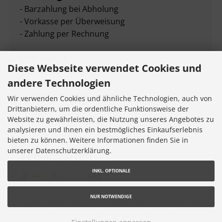
- Barzahlung bei Abholung
- Vorkasse per Überweisung
- Zahlung per Rechnung
Über PayPal:
Diese Webseite verwendet Cookies und
- Zahlung per PayPal
andere Technologien
- Zahlung per Kreditkarte
- Zahlung per SEPA-Lastschrift
Wir verwenden Cookies und ähnliche Technologien, auch von
- Zahlung per "Später bezahlen"
Drittanbietern, um die ordentliche Funktionsweise der
Website zu gewährleisten, die Nutzung unseres Angebotes zu
- Zahlung per Ratenkauf
analysieren und Ihnen ein bestmögliches Einkaufserlebnis
bieten zu können. Weitere Informationen finden Sie in
unserer Datenschutzerklärung.
Versandarten
INKL. OPTIONALE
NUR NOTWENDIGE
* gilt für Lieferungen innerhalb Deutschlands, Lieferzeiten für
andere Länder entnehmen Sie bitte dem Link
Lieferzeit