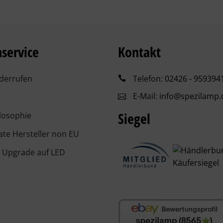
service
Kontakt
iderrufen
Telefon:
02426 - 959394
E-Mail:
info@spezilamp.
Siegel
losophie
kate Hersteller non EU
 Upgrade auf LED