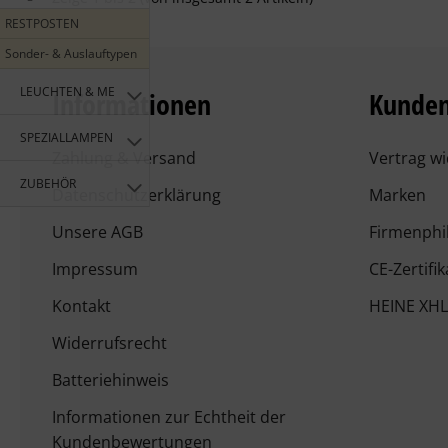
RESTPOSTEN
Sonder- & Auslauftypen
LEUCHTEN & MEHR
Informationen
Kunden
SPEZIALLAMPEN
Zahlung & Versand
Vertrag w
ZUBEHÖR
Datenschutzerklärung
Marken
Unsere AGB
Firmenphi
Impressum
CE-Zertifi
Kontakt
HEINE XHL
Widerrufsrecht
Batteriehinweis
Informationen zur Echtheit der
Kundenbewertungen