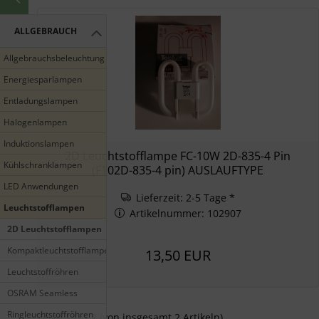
ALLGEBRAUCH
Allgebrauchsbeleuchtung
Energiesparlampen
Entladungslampen
Halogenlampen
Induktionslampen
2D Leuchtstofflampe FC-10W 2D-835-4 Pin
Kühlschranklampen
(F102D-835-4 pin) AUSLAUFTYPE
LED Anwendungen
Lieferzeit: 2-5 Tage *
Leuchtstofflampen
Artikelnummer: 102907
2D Leuchtstofflampen
Kompaktleuchtstofflampen
13,50 EUR
Leuchtstoffröhren
OSRAM Seamless
Ringleuchtstoffröhren
Zeige
1
bis
2
(von insgesamt
2
Artikeln)