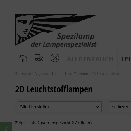
ALLGEBRAUCH
LE
Startseite
»
Allgebrauch
»
Leuchtstofflampen
»
2D Leuchtstofflampen
2D Leuchtstofflampen
Zeige
1
bis
2
(von insgesamt
2
Artikeln)