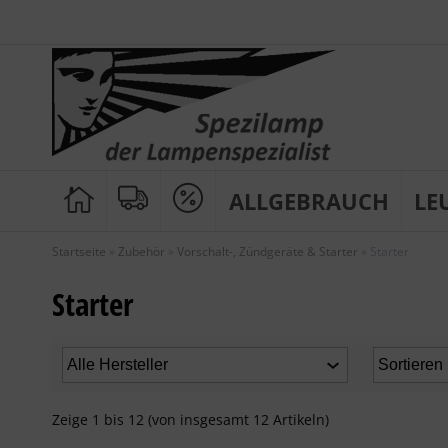
ALLGEBRAUCH
LE
Startseite
»
Zubehör
»
Vorschalt-, Zündgeräte & Starter
»
Starter
Starter
Zeige
1
bis
12
(von insgesamt
12
Artikeln)