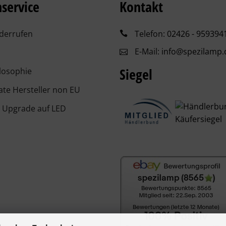
service
Kontakt
iderrufen
Telefon:
02426 - 959394
E-Mail:
info@spezilamp.
Siegel
losophie
kate Hersteller non EU
 Upgrade auf LED