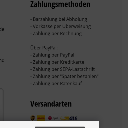
Zahlungsmethoden
1
- Barzahlung bei Abholung
- Vorkasse per Überweisung
de
- Zahlung per Rechnung
Über PayPal:
- Zahlung per PayPal
- Zahlung per Kreditkarte
- Zahlung per SEPA-Lastschrift
- Zahlung per "Später bezahlen"
- Zahlung per Ratenkauf
Versandarten