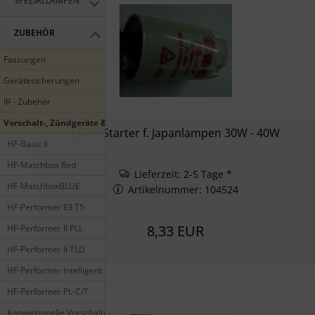
SPEZIALLAMPEN
ZUBEHÖR
Fassungen
Gerätesicherungen
IR - Zubehör
Vorschalt-, Zündgeräte & Starter
FS-4P Starter f. Japanlampen 30W - 40W
HF-Basic II
HF-Matchbox Red
Lieferzeit: 2-5 Tage *
HF-MatchboxBLUE
Artikelnummer: 104524
HF-Performer EII T5
8,33 EUR
HF-Performer II PLL
HF-Performer II TLD
HF-Performer Intelligent für TL5 HE/HO Lampen
HF-Performer PL-C/T
Konventionelle Vorschaltegeräte