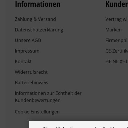
Informationen
Kunden
Zahlung & Versand
Vertrag w
Datenschutzerklärung
Marken
Unsere AGB
Firmenphi
Impressum
CE-Zertifi
Kontakt
HEINE XHL
Widerrufsrecht
Batteriehinweis
Informationen zur Echtheit der
Kundenbewertungen
Cookie Einstellungen