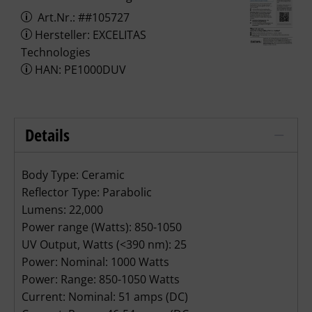
Art.Nr.: ##105727
Hersteller: EXCELITAS
Technologies
HAN: PE1000DUV
Details
Cermax PE1000DUV Xenon Lampe (Perk
Body Type: Ceramic
Reflector Type: Parabolic
Lumens: 22,000
Power range (Watts): 850-1050
UV Output, Watts (<390 nm): 25
Power: Nominal: 1000 Watts
Power: Range: 850-1050 Watts
Current: Nominal: 51 amps (DC)