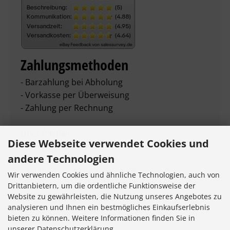
Zahlungsmethoden
- Barzahlung bei Abholung
- Vorkasse per Überweisung
- Zahlung per Rechnung
Über PayPal:
Diese Webseite verwendet Cookies und
- Zahlung per PayPal
andere Technologien
- Zahlung per Kreditkarte
- Zahlung per SEPA-Lastschrift
Wir verwenden Cookies und ähnliche Technologien, auch von
- Zahlung per "Später bezahlen"
Drittanbietern, um die ordentliche Funktionsweise der
Website zu gewährleisten, die Nutzung unseres Angebotes zu
- Zahlung per Ratenkauf
analysieren und Ihnen ein bestmögliches Einkaufserlebnis
bieten zu können. Weitere Informationen finden Sie in
unserer Datenschutzerklärung.